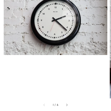
1
/
6