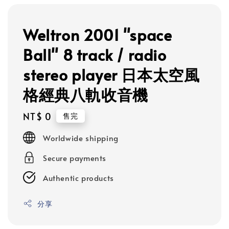
Weltron 2001 "space
Ball" 8 track / radio
stereo player 日本太空風
格經典八軌收音機
Regular
NT$ 0
售完
price
Worldwide shipping
Secure payments
Authentic products
分享