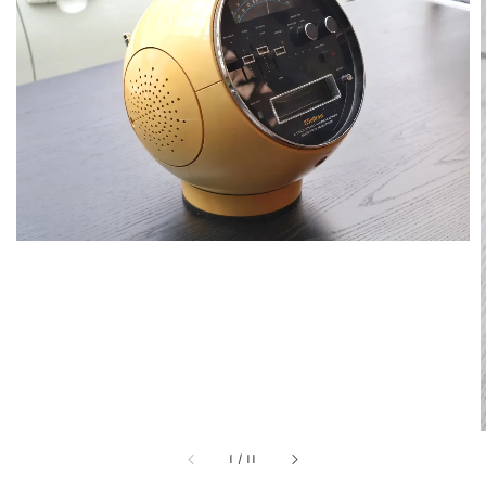
1
/
11