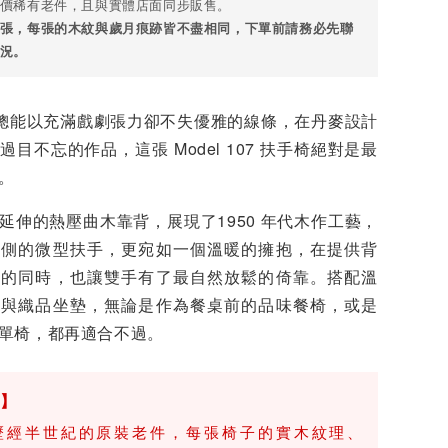
價稀有老件，且與實體店面同步販售。
張，每張的木紋與歲月痕跡皆不盡相同，下單前請務必先聯
況。
sen 總能以充滿戲劇張力卻不失優雅的線條，在丹麥設計
目不忘的作品，這張 Model 107 扶手椅絕對是最
一。
延伸的熱壓曲木靠背，展現了1950 年代木作工藝，
兩側的微型扶手，更宛如一個溫暖的擁抱，在提供背
感的同時，也讓雙手有了最自然放鬆的倚靠。搭配溫
架與織品坐墊，無論是作為餐桌前的品味餐椅，或是
單椅，都再適合不過。
明】
歷經半世紀的原裝老件，每張椅子的實木紋理、