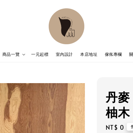
商品一覽
一元起標
室內設計
本店地址
傢俬專欄
丹麥 1
柚木 
Regular
NT$ 0