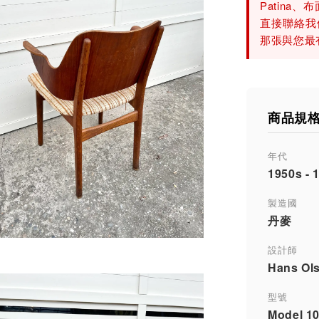
Patin
直接聯絡我
那張與您
商品規
年代
1950s - 
製造國
丹麥
設計師
Hans Ol
型號
Model 1