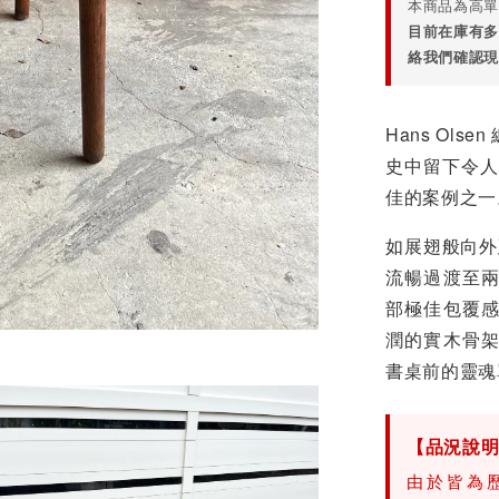
本商品為高單
目前在庫有多
絡我們確認現
Hans Ol
史中留下令人過
佳的案例之
如展翅般向外
流暢過渡至
部極佳包覆
潤的實木骨
書桌前的靈魂
【品況說
由於皆為