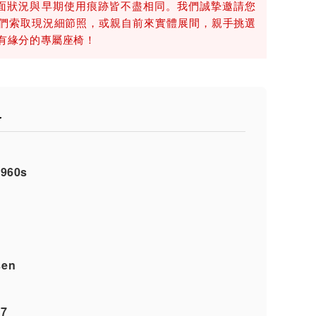
a、布面狀況與早期使用痕跡皆不盡相同。我們誠摯邀請您
們索取現況細節照，或親自前來實體展間，親手挑選
最有緣分的專屬座椅！
格
1960s
sen
07