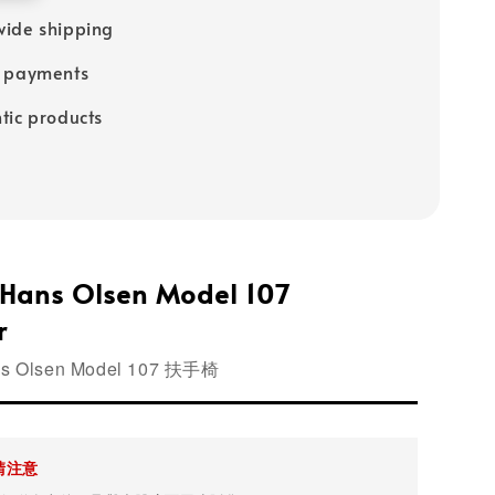
ide shipping
e payments
tic products
 Hans Olsen Model 107
r
 Olsen Model 107 扶手椅
請注意