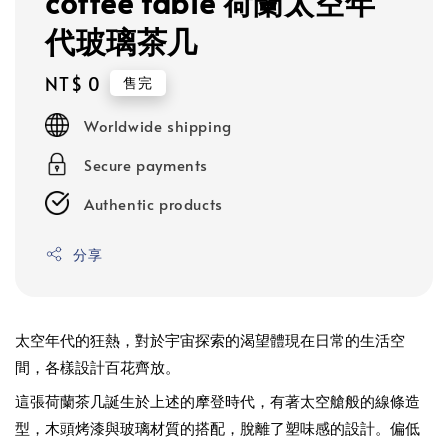
coffee table 荷蘭太空年
代玻璃茶几
Regular
NT$ 0
售完
price
Worldwide shipping
Secure payments
Authentic products
分享
太空年代的狂熱，對於宇宙探索的渴望體現在日常的生活空
間，各樣設計百花齊放。
這張荷蘭茶几誕生於上述的摩登時代，有著太空艙般的線條造
型，木頭烤漆與玻璃材質的搭配，脫離了塑味感的設計。偏低