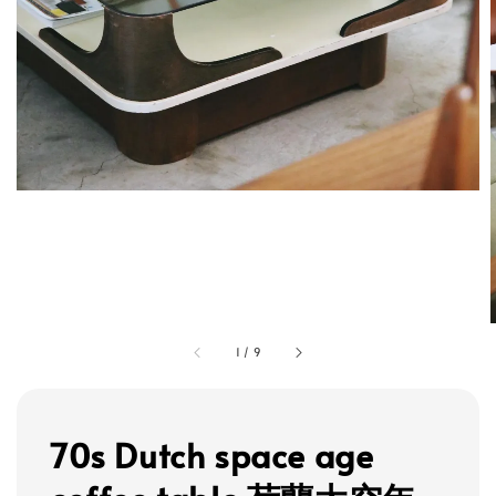
1
/
9
70s Dutch space age