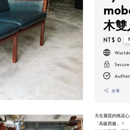
mob
木雙
Regular
NT$ 0
price
Worldw
Secur
Authen
分享
天生麗質的桃花心
「高級西服」！