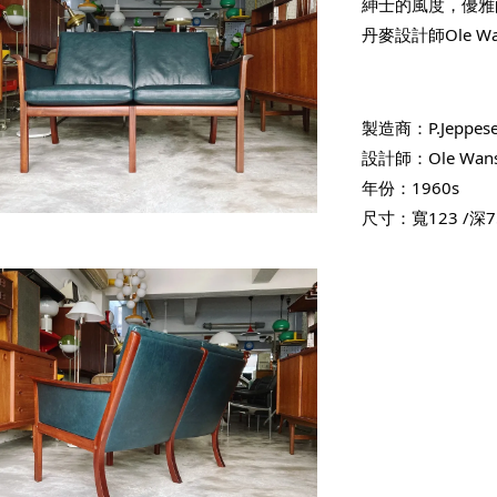
紳士的風度，優雅
丹麥設計師Ole 
製造商：P.Jeppese
設計師：Ole Wans
年份：1960s
尺寸：寬123 /深7