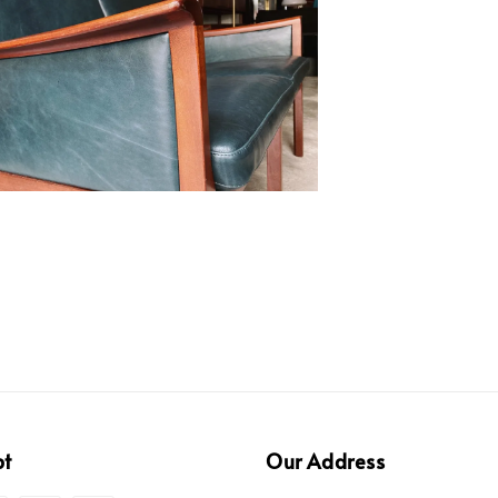
pt
Our Address