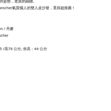
的姿態，老派的細緻。
Wanscher氣質懾人的雙人皮沙發，覓得超推薦！
n / 丹麥
cher
5 /高78 公分, 坐高：44 公分