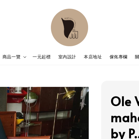
商品一覽
一元起標
室內設計
本店地址
傢俬專欄
Ole 
maho
by P