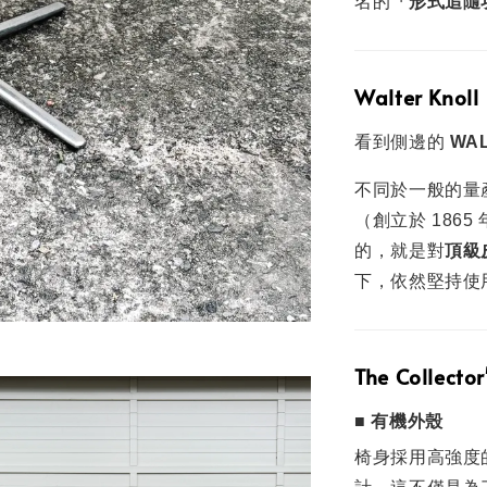
名的
「形式追隨功能 
Walter K
看到側邊的
WAL
不同於一般的量產家
（創立於 186
的，就是對
頂級
下，依然堅持使
The Collector
■ 有機外殼
椅身採用高強度