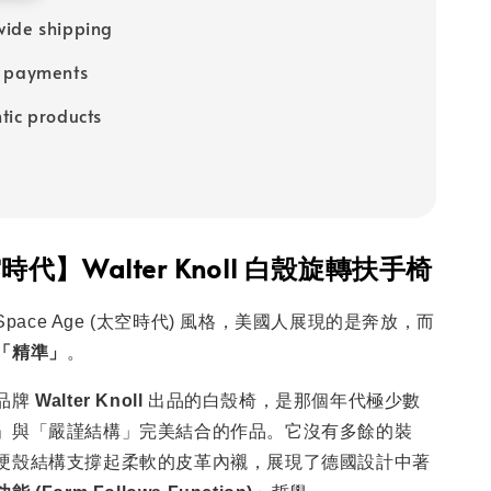
ide shipping
e payments
tic products
代】Walter Knoll 白殼旋轉扶手椅
 Space Age (太空時代) 風格，美國人展現的是奔放，而
「精準」
。
品牌
Walter Knoll
出品的白殼椅，是那個年代極少數
」與「嚴謹結構」完美結合的作品。它沒有多餘的裝
硬殼結構支撐起柔軟的皮革內襯，展現了德國設計中著