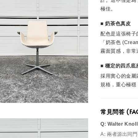
計。這不僅是為
極佳。
■ 奶茶色真皮
配色是這張椅子
「奶茶色 (Cr
霧面質感，非常
■ 穩定的四爪底
採用實心的金屬四爪
規格，重心極穩
常見問答 (FA
Q: Walter K
A: 兩者源出同門