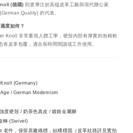
Knoll (德國)
則更專注於高端皮革工藝與現代辦公家
erman Quality) 的代表。
舒適度如何？
lter Knoll 非常重視人體工學，硬殼內部有厚實的泡棉軟
也有皮革包覆，適合長時間閱讀或工作使用。
 Knoll (Germany)
 Age / German Modernism
強度硬殼 / 奶茶色真皮 / 鍍鉻金屬腳
轉 (Swivel)
tage 老件，保留原廠織標，結構穩固（皮革紋路詳見實拍