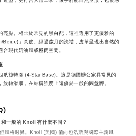
了造型，更符合人體工學，讓手肘能自然垂放，包覆感
的亮點。相比於常見的黑白配，這裡選用了更優雅的
eam/Beige)」真皮。經過歲月的洗禮，皮革呈現出自然的
適合現代奶油風或極簡空間。
座
旋轉腳 (4-Star Base)。這是德國辦公家具常見的
，旋轉滑順，在結構強度上遠優於一般的圓盤腳。
Q)
noll 和一般的 Knoll 有什麼不同？
但風格迥異。Knoll (美國) 偏向包浩斯與國際主義風