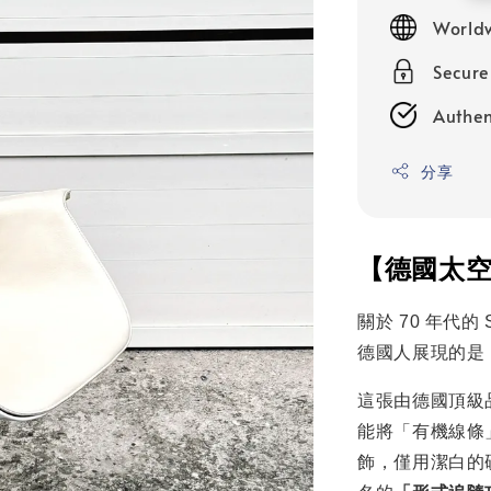
price
Worldw
Secur
Authen
分享
【德國太空時
關於 70 年代的
德國人展現的是
這張由德國頂級
能將「有機線條
飾，僅用潔白的