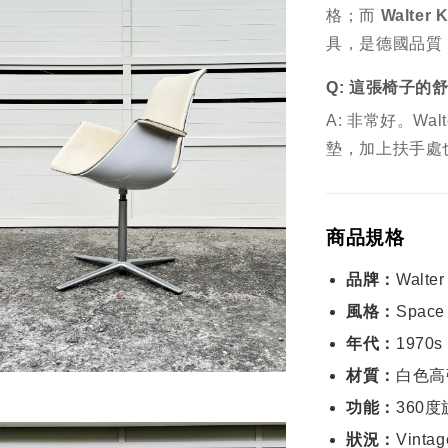
格；而
Walter 
具，是德國品質 (G
Q: 這張椅子的
A: 非常好。Wa
墊，加上扶手處
商品規格
品牌：
Walter
風格：
Space
年代：
1970s
材質：
白色高
功能：
360度旋
狀況：
Vin