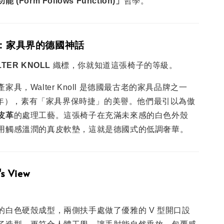
(Form Follows Function)」
哲學。
noll：家具界的德國神話
TER KNOLL
織標，你就知道這張椅子的等級。
具，Walter Knoll 是德國最古老的家具品牌之一
5 年），素有「家具界保時捷」的美譽。他們最引以為傲
皮革
的處理工藝。這張椅子在充滿未來感的白色外殼
用觸感溫潤的真皮軟墊，這就是德國式的低調奢華。
's View
的白色硬殼成型，兩側扶手處做了優雅的 V 型開口設