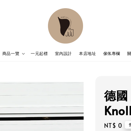
商品一覽
一元起標
室內設計
本店地址
傢俬專欄
德國 
Kno
Regular
NT$ 0