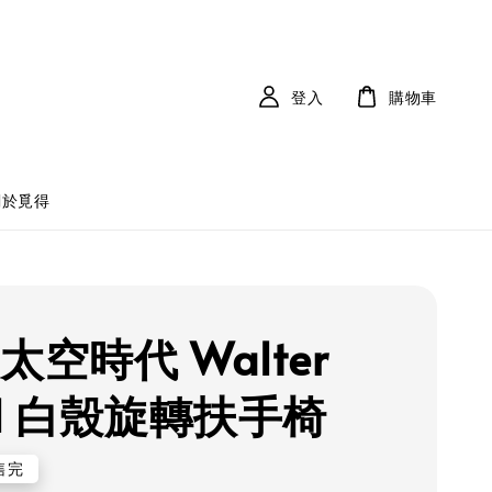
登入
購物車
關於覓得
太空時代 Walter
ll 白殼旋轉扶手椅
售完