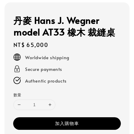
丹麥 Hans J. Wegner
model AT33 橡木 裁縫桌
Regular
NT$ 65,000
price
Worldwide shipping
Secure payments
Authentic products
數量
加入購物車