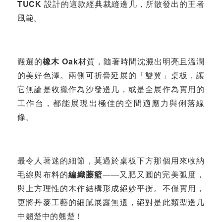
TUCK
設計的這款經典裁縫邊几，所散發出的王者
風範。
嚴選的
橡木 Oak
材質，隨著時間沈澱出明亮且溫潤
的美好色澤。兩側可折疊延展的「雙翼」桌板，讓
它無論是收攏作為沙發邊几，或是全展作為實用的
工作台，都能展現出極佳的空間適應力與俐落線
條。
最令人著迷的細節，莫過於桌板下方那個用來收納
毛線與布料的
編織藤籃
——又肥又圓的完美弧度，
與上方理性的木作結構形成絕妙平衡。不僅實用，
更將丹麥工藝的細膩展露無遺，絕對是此類型邊几
中翹楚中的翹楚！