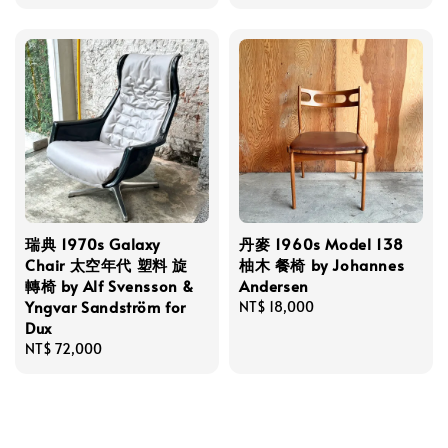
price
瑞典 1970s Galaxy
丹麥 1960s Model 138
Chair 太空年代 塑料 旋
柚木 餐椅 by Johannes
轉椅 by Alf Svensson &
Andersen
Yngvar Sandström for
Regular
NT$ 18,000
Dux
price
Regular
NT$ 72,000
price