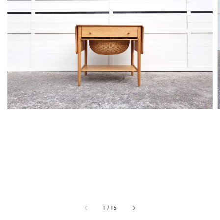
1
/
15