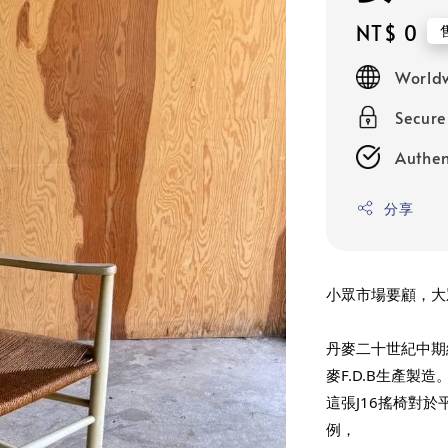
Regular
NT$ 0
price
Worldw
Secur
Authen
分享
小眾市場要顧，大
丹麥二十世紀中期經典搖
麥F.D.B生產製造
這張J16搖椅對
例，