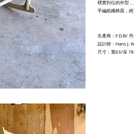
樸實到位的外型，
手編紙纖椅面，經
生產商：F.D.B/ 
設計師：Hans J. W
尺寸：寬63/深 78