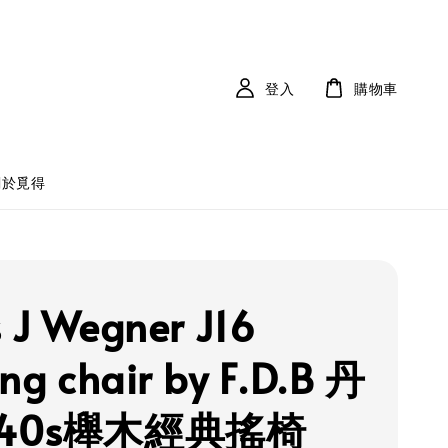
登入
購物車
關於覓得
 J Wegner J16
ing chair by F.D.B 丹
940s櫸木經典搖椅