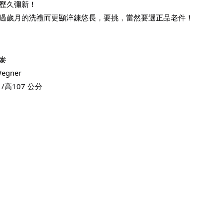
歷久彌新！
過歲月的洗禮而更顯淬鍊悠長，要挑，當然要選正品老件！
丹麥　
egner
 /高107 公分