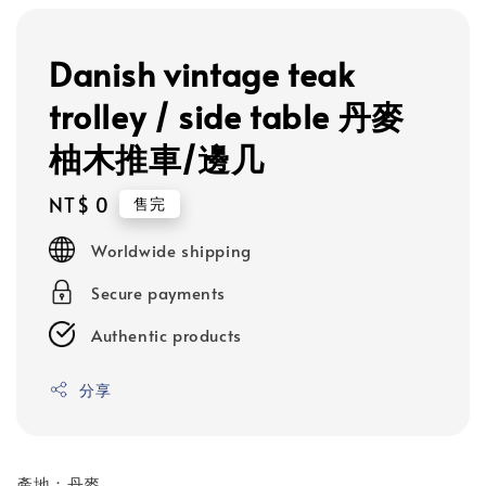
Danish vintage teak
trolley / side table 丹麥
柚木推車/邊几
Regular
NT$ 0
售完
price
Worldwide shipping
Secure payments
Authentic products
分享
產地：丹麥