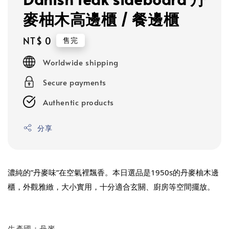
麥柚木高邊櫃 / 餐邊櫃
Regular
NT$ 0
售完
price
Worldwide shipping
Secure payments
Authentic products
分享
濃純的”丹麥味”在空氣裡飄香。本日選品是1950s的丹麥柚木邊
櫃，外觀雅緻，大小實用，十分適合玄關、廚房等空間擺放。
生產國：丹麥