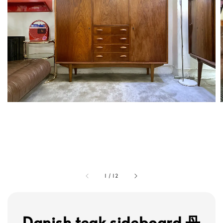
1
/
12
Danish teak sideboard 丹