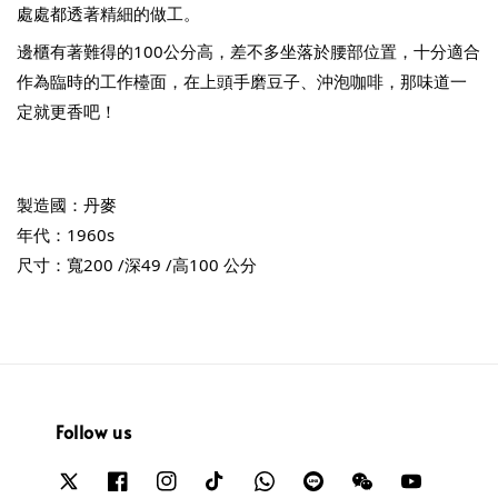
處處都透著精細的做工。
邊櫃有著難得的100公分高，差不多坐落於腰部位置，十分適合
作為臨時的工作檯面，在上頭手磨豆子、沖泡咖啡，那味道一
定就更香吧！
製造國：丹麥
年代：1960s
尺寸：寬200 /深49 /高100 公分
Follow us