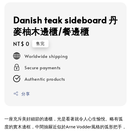
Danish teak sideboard 丹
麥柚木邊櫃/餐邊櫃
Regular
NT$ 0
售完
price
Worldwide shipping
Secure payments
Authentic products
分享
一座充斥美好細節的邊櫃，光是看著就令人心生愉悅。略有弧
度的實木邊框，中間抽屜近似於Arne Vodder風格的弧形把手，