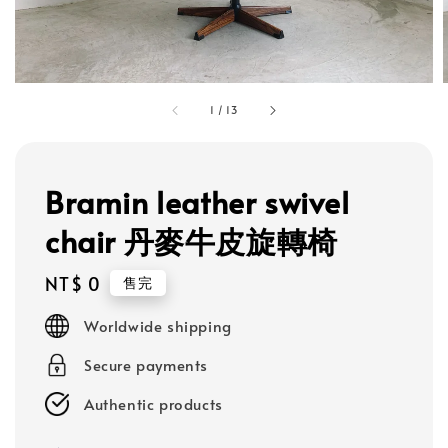
1
/
13
Bramin leather swivel
chair 丹麥牛皮旋轉椅
Regular
NT$ 0
售完
price
Worldwide shipping
Secure payments
Authentic products