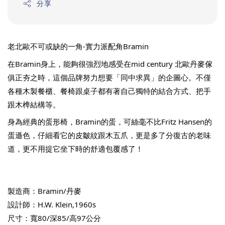
分享
老北歐不可或缺的一角-實力派配角Bramin
在Bramin身上，能夠很強烈地感受在mid century 北歐丹麥傢
俱正夯之時，這個品牌努力想要「同中求異」的企圖心。不僅
各種木製餐櫃、餐椅跟桌子都有著自己獨特的結合方式、把手
跟木榫結構等。
身為經典的蛋形椅，Bramin的蛋，可絲毫不比Fritz Hansen的
蛋遜色，仔細看它的皮皺紋跟木五爪，更是多了分復古的老味
道，更不用提它坐下時的舒適包覆感了！
製造商：Bramin/丹麥
設計師：H.W. Klein,1960s
尺寸：寬80/深85/高97公分