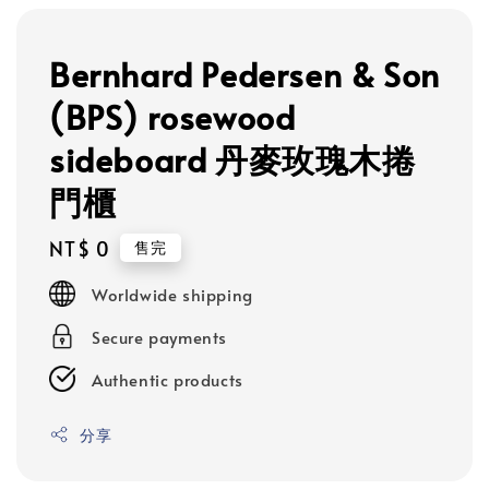
Bernhard Pedersen & Son
(BPS) rosewood
sideboard 丹麥玫瑰木捲
門櫃
Regular
NT$ 0
售完
price
Worldwide shipping
Secure payments
Authentic products
分享