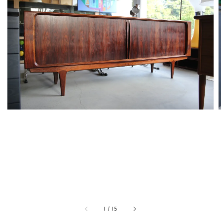
1
/
15