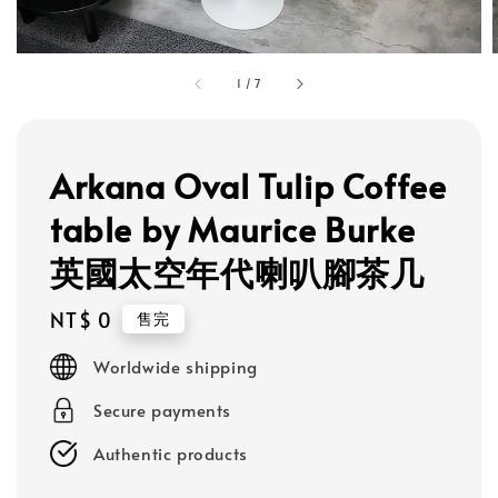
1
/
7
Arkana Oval Tulip Coffee
table by Maurice Burke
英國太空年代喇叭腳茶几
Regular
NT$ 0
售完
price
Worldwide shipping
Secure payments
Authentic products