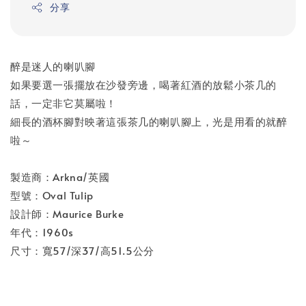
分享
醉是迷人的喇叭腳
如果要選一張擺放在沙發旁邊，喝著紅酒的放鬆小茶几的
話，一定非它莫屬啦！
細長的酒杯腳對映著這張茶几的喇叭腳上，光是用看的就醉
啦～
製造商：Arkna/英國
型號：Oval Tulip
設計師：Maurice Burke
年代：1960s
尺寸：寬57/深37/高51.5公分