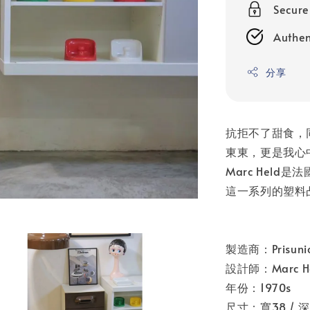
Secur
Authen
分享
抗拒不了甜食，
東東，更是我心
Marc Hel
這一系列的塑料
製造商：Prisuni
設計師：Marc H
年份：1970s
尺寸：寬38 / 深