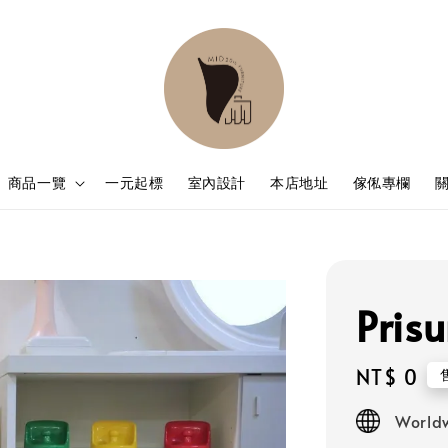
商品一覽
一元起標
室內設計
本店地址
傢俬專欄
Pri
Regular
NT$ 0
price
Worldw