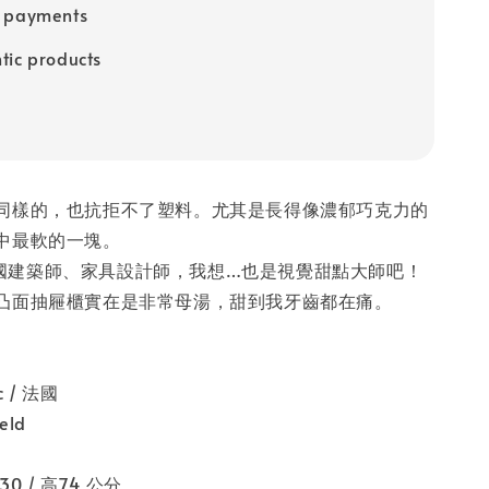
e payments
tic products
同樣的，也抗拒不了塑料。尤其是長得像濃郁巧克力的
中最軟的一塊。
d是法國建築師、家具設計師，我想…也是視覺甜點大師吧！
凸面抽屜櫃實在是非常母湯，甜到我牙齒都在痛。
c / 法國
eld
30 / 高74 公分