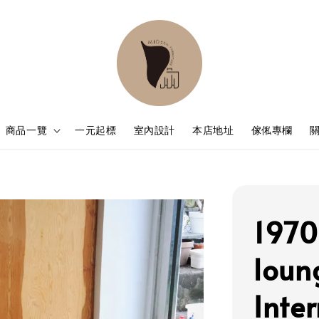
商品一覽
一元起標
室內設計
本店地址
傢俬專欄
1970
loung
Int