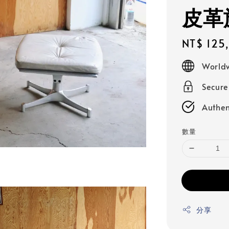
皮革
Regular
NT$ 125
price
Worldw
Secur
Authen
數量
分享