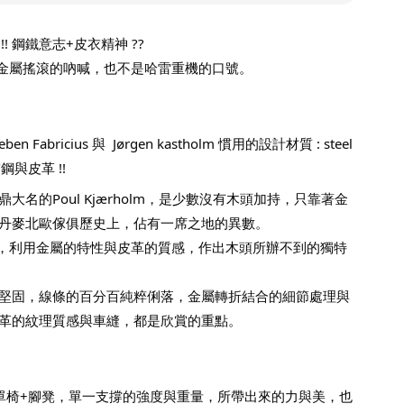
her !! 鋼鐵意志+皮衣精神 ?? 
是重金屬搖滾的吶喊，也不是哈雷重機的口號。
Fabricius 與  Jørgen kastholm 慣用的設計材質 : steel 
鏽鋼與皮革 !! 
大名的Poul Kjærholm，是少數沒有木頭加持，只靠著金
丹麥北歐傢俱歷史上，佔有一席之地的異數。
Jørgen，利用金屬的特性與皮革的質感，作出木頭所辦不到的獨特
堅固，線條的百分百純粹俐落，金屬轉折結合的細節處理與
革的紋理質感與車縫，都是欣賞的重點。
旋轉單椅+腳凳，單一支撐的強度與重量，所帶出來的力與美，也