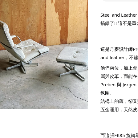
Steel and Leat
搞錯了!! 這不
這是丹麥設計師Preben 
and leather，不
他們兩位，加上鼎鼎
屬與皮革，而能在
Preben 與 
氛圍。
結構上的薄，卻又
五金運用，天然皮
而這張FK85 