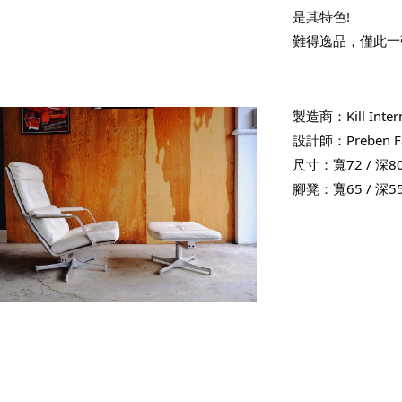
是其特色!
難得逸品，僅此一
製造商：Kill Intern
設計師：Preben Fabr
尺寸：寬72 / 深80
腳凳：寬65 / 深55