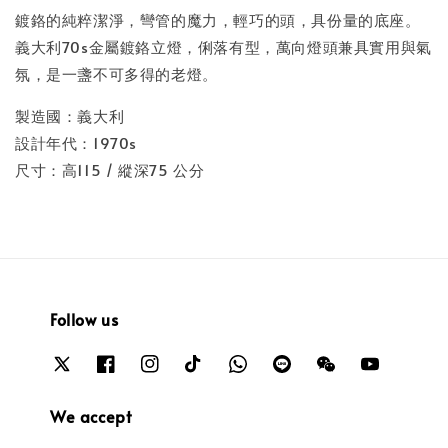
鍍鉻的純粹潔淨，彎管的魔力，輕巧的頭，具份量的底座。
義大利70s金屬鍍鉻立燈，俐落有型，萬向燈頭兼具實用與氣
氛，是一盞不可多得的老燈。
製造國：義大利
設計年代：1970s
尺寸：高115 / 縱深75 公分
Follow us
We accept