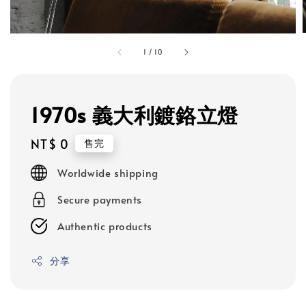
1
/
10
1970s 義大利鍍鉻立燈
Regular
NT$ 0
售完
price
Worldwide shipping
Secure payments
Authentic products
分享