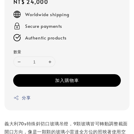
Regular
NT$ 24,000
price
Worldwide shipping
Secure payments
Authentic products
數量
加入購物車
分享
義大利70s特殊斜切口玻璃吊燈，9顆玻璃皆可轉動調整截面
開口方向，像是一顆顆的玻璃小雷達全方位的照映著使用空