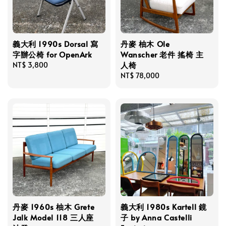
義大利 1990s Dorsal 寫
丹麥 柚木 Ole
字辦公椅 for OpenArk
Wanscher 老件 搖椅 主
人椅
Regular
NT$ 3,800
price
Regular
NT$ 78,000
price
丹麥 1960s 柚木 Grete
義大利 1980s Kartell 鏡
Jalk Model 118 三人座
子 by Anna Castelli