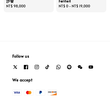
沙發
Ferrieri
Regular
NT$ 98,000
Regular
NT$ 0
-
NT$ 19,000
price
price
Follow us
We accept