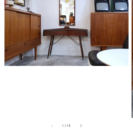
1
/
15