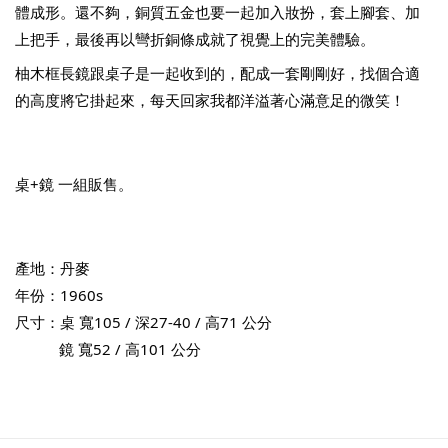
體成形。還不夠，銅質五金也要一起加入妝扮，套上腳套、加
上把手，最後再以彎折銅條成就了視覺上的完美體驗。
柚木框長鏡跟桌子是一起收到的，配成一套剛剛好，找個合適
的高度將它掛起來，每天回家我都洋溢著心滿意足的微笑！
桌+鏡 
一組販售。
產地：丹麥
年份：1960s
尺寸：桌 寬105 / 深27-40 / 高71 公分
           鏡 寬52 / 高101 公分