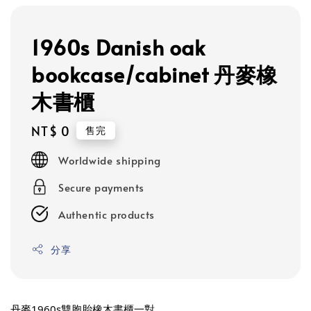
1960s Danish oak
bookcase/cabinet 丹麥橡
木書櫃
Regular
NT$ 0
售完
price
Worldwide shipping
Secure payments
Authentic products
分享
丹麥1960s雙胞胎橡木書櫃一對。