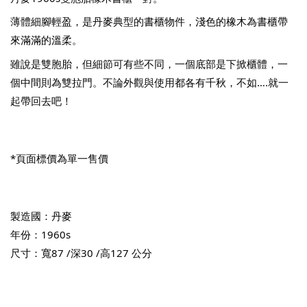
薄體細腳輕盈，是丹麥典型的書櫃物件，淺色的橡木為書櫃帶
來滿滿的溫柔。
雖說是雙胞胎，但細節可有些不同，一個底部是下掀櫃體，一
個中間則為雙拉門。不論外觀與使用都各有千秋，不如….就一
起帶回去吧！
*頁面標價為單一售價
製造國：丹麥
年份：1960s
尺寸：寬87 /深30 /高127 公分