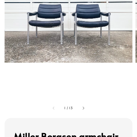
1
/
13
Miller Borgsen armchair