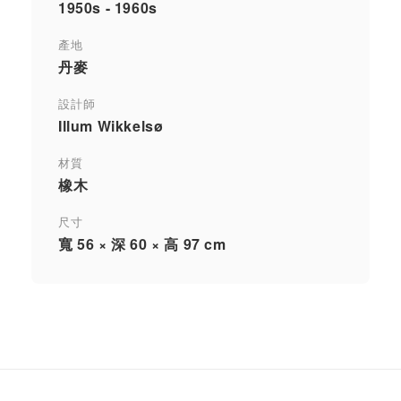
1950s - 1960s
產地
丹麥
設計師
Illum Wikkelsø
材質
橡木
尺寸
寬 56 × 深 60 × 高 97 cm