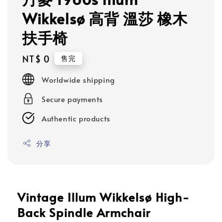
Wikkelsø 高背 溫莎 橡木
扶手椅
Regular
NT$ 0
售完
price
Worldwide shipping
Secure payments
Authentic products
分享
Vintage Illum Wikkelsø High-
Back Spindle Armchair