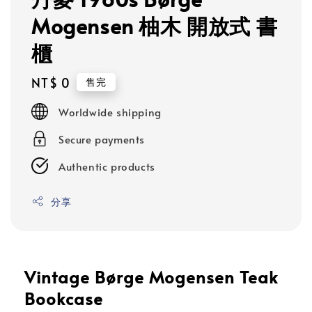
Mogensen 柚木 開放式 書
櫃
Regular
NT$ 0
售完
price
Worldwide shipping
Secure payments
Authentic products
分享
Vintage Børge Mogensen Teak
Bookcase