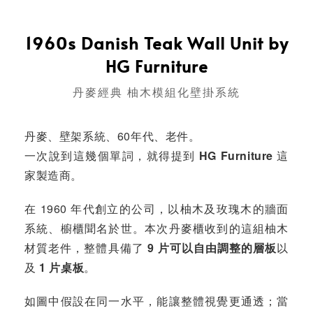
1960s Danish Teak Wall Unit by
HG Furniture
丹麥經典 柚木模組化壁掛系統
丹麥、壁架系統、60年代、老件。
一次說到這幾個單詞，就得提到
HG Furniture
這
家製造商。
在 1960 年代創立的公司，以柚木及玫瑰木的牆面
系統、櫥櫃聞名於世。本次丹麥櫃收到的這組柚木
材質老件，整體具備了
9 片可以自由調整的層板
以
及
1 片桌板
。
如圖中假設在同一水平，能讓整體視覺更通透；當