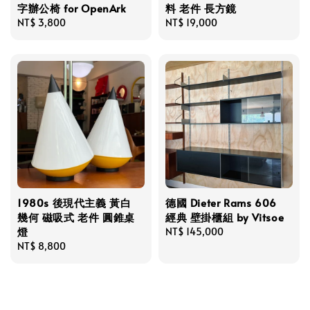
字辦公椅 for OpenArk
料 老件 長方鏡
Regular
NT$ 3,800
Regular
NT$ 19,000
price
price
1980s 後現代主義 黃白
德國 Dieter Rams 606
幾何 磁吸式 老件 圓錐桌
經典 壁掛櫃組 by Vitsoe
燈
Regular
NT$ 145,000
Regular
NT$ 8,800
price
price