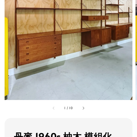
1
/
10
丹麥 1960s 柚木 模組化