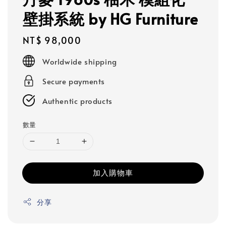
壁掛系統 by HG Furniture
Regular
NT$ 98,000
price
Worldwide shipping
Secure payments
Authentic products
數量
加入購物車
分享