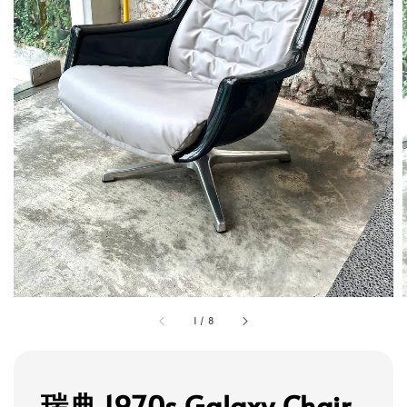
1
/
8
瑞典 1970s Galaxy Chair