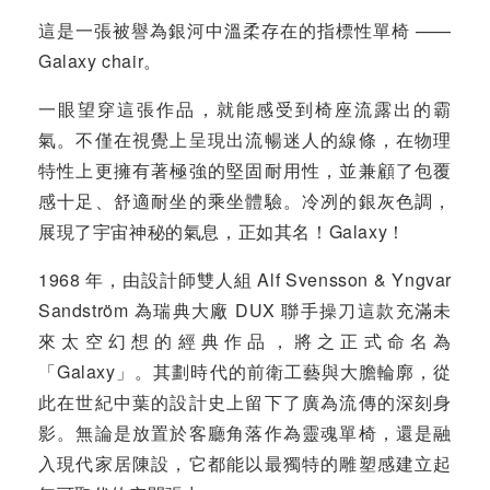
這是一張被譽為銀河中溫柔存在的指標性單椅 ——
Galaxy chair。
一眼望穿這張作品，就能感受到椅座流露出的霸
氣。不僅在視覺上呈現出流暢迷人的線條，在物理
特性上更擁有著極強的堅固耐用性，並兼顧了包覆
感十足、舒適耐坐的乘坐體驗。冷冽的銀灰色調，
展現了宇宙神秘的氣息，正如其名！Galaxy！
1968 年，由設計師雙人組 Alf Svensson & Yngvar
Sandström 為瑞典大廠 DUX 聯手操刀這款充滿未
來太空幻想的經典作品，將之正式命名為
「Galaxy」。其劃時代的前衛工藝與大膽輪廓，從
此在世紀中葉的設計史上留下了廣為流傳的深刻身
影。無論是放置於客廳角落作為靈魂單椅，還是融
入現代家居陳設，它都能以最獨特的雕塑感建立起