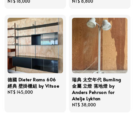
Regular
NT$ 18,000
Regular
NT$ 8,800
price
price
德國 Dieter Rams 606
瑞典 太空年代 Bumling
經典 壁掛櫃組 by Vitsoe
金屬 立燈 落地燈 by
Anders Pehrson for
Regular
NT$ 145,000
Atelje Lyktan
price
Regular
NT$ 38,000
price