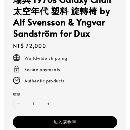
太空年代 塑料 旋轉椅 by
Alf Svensson & Yngvar
Sandström for Dux
Regular
NT$ 72,000
price
Worldwide shipping
Secure payments
Authentic products
數量
加入購物車