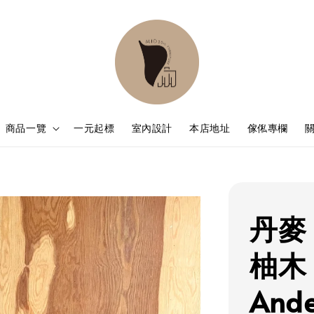
商品一覽
一元起標
室內設計
本店地址
傢俬專欄
丹麥 
柚木 
Ande