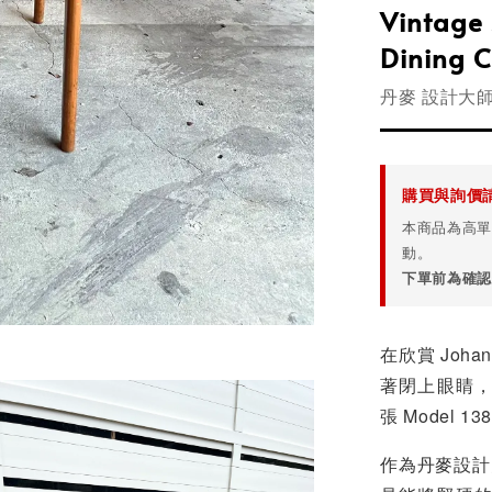
Vintage
Dining C
丹麥 設計大師 J
購買與詢價
本商品為高單
動。
下單前為確認
在欣賞 Joha
著閉上眼睛
張 Model
作為丹麥設計史