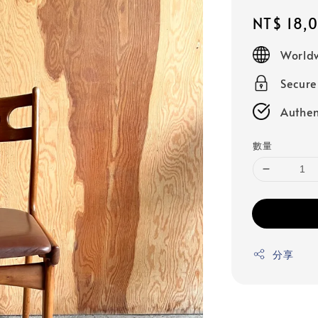
Regular
NT$ 18,
price
Worldw
Secur
Authen
數量
分享