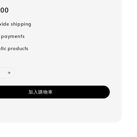
000
ide shipping
e payments
tic products
加入購物車