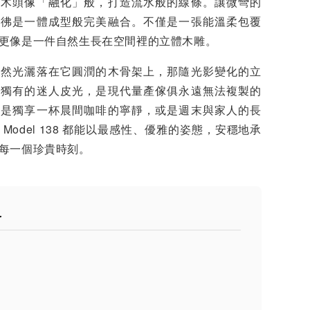
的木頭像「融化」般，打造流水般的線條。讓微彎的
彷彿是一體成型般完美融合。不僅是一張能溫柔包覆
更像是一件自然生長在空間裡的立體木雕。
自然光灑落在它圓潤的木骨架上，那隨光影變化的立
件獨有的迷人皮光，是現代量產傢俱永遠無法複製的
論是獨享一杯晨間咖啡的寧靜，或是週末與家人的長
Model 138 都能以最感性、優雅的姿態，安穩地承
每一個珍貴時刻。
格