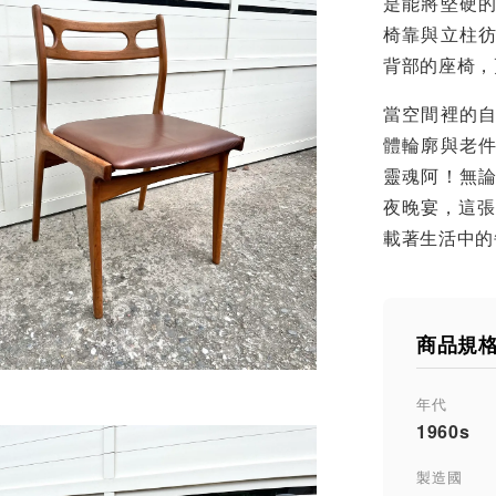
是能將堅硬
椅靠與立柱
背部的座椅，
當空間裡的
體輪廓與老
靈魂阿！無
夜晚宴，這張 
載著生活中的
商品規
年代
1960s
製造國