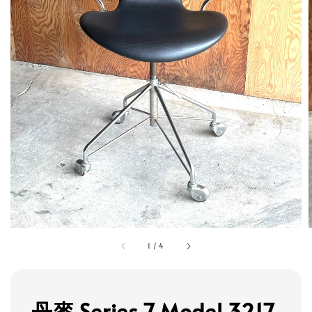
1
/
4
丹麥 Series 7 Model 3217