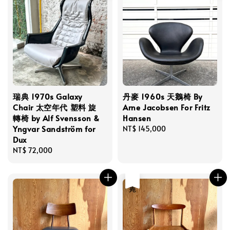
瑞典 1970s Galaxy
丹麥 1960s 天鵝椅 By
Chair 太空年代 塑料 旋
Arne Jacobsen For Fritz
轉椅 by Alf Svensson &
Hansen
Yngvar Sandström for
Regular
NT$ 145,000
Dux
price
Regular
NT$ 72,000
price
售完