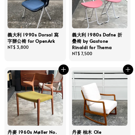
義大利 1990s Dorsal 寫
義大利 1980s Dafne 折
字辦公椅 for OpenArk
疊椅 by Gastone
Rinaldi for Thema
Regular
NT$ 3,800
price
Regular
NT$ 7,500
price
丹麥 1960s Møller No.
丹麥 柚木 Ole