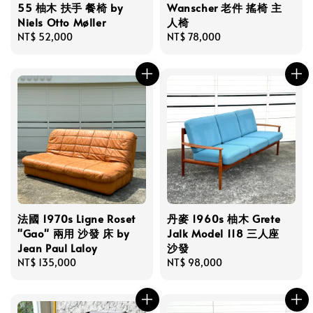
55 柚木 扶手 餐椅 by
Wanscher 老件 搖椅 主
Niels Otto Møller
人椅
Regular
NT$ 52,000
Regular
NT$ 78,000
price
price
法國 1970s Ligne Roset
丹麥 1960s 柚木 Grete
"Gao" 兩用 沙發 床 by
Jalk Model 118 三人座
Jean Paul Laloy
沙發
Regular
NT$ 135,000
Regular
NT$ 98,000
price
price