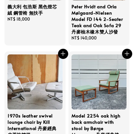
義大利 包浩斯 黑色燈芯
Peter Hvidt and Orla
絨 鋼管椅 無扶手
Mølgaard-Nielsen
Model FD 144 2-Seater
Regular
NT$ 18,000
Teak and Oak Sofa 29
price
丹麥柚木橡木雙人沙發
Regular
NT$ 140,000
price
1970s leather swivel
Model 2254 oak high
lounge chair by Kill
back armchair with
International 丹麥經典
stool by Børge