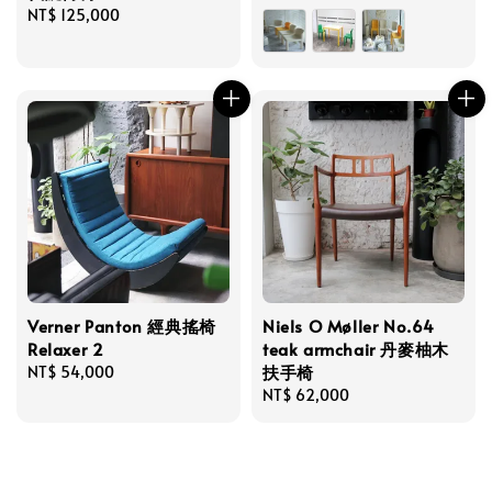
Regular
NT$ 125,000
price
price
Verner Panton 經典搖椅
Niels O Møller No.64
Relaxer 2
teak armchair 丹麥柚木
扶手椅
Regular
NT$ 54,000
price
Regular
NT$ 62,000
price