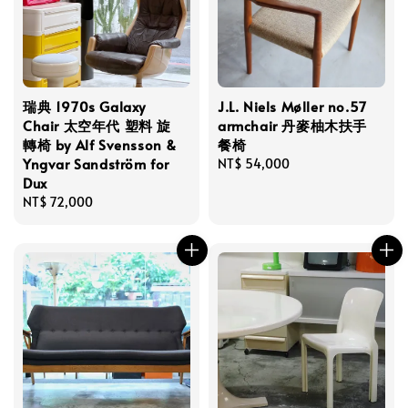
瑞典 1970s Galaxy
J.L. Niels Møller no.57
Chair 太空年代 塑料 旋
armchair 丹麥柚木扶手
轉椅 by Alf Svensson &
餐椅
Yngvar Sandström for
Regular
NT$ 54,000
Dux
price
Regular
NT$ 72,000
price