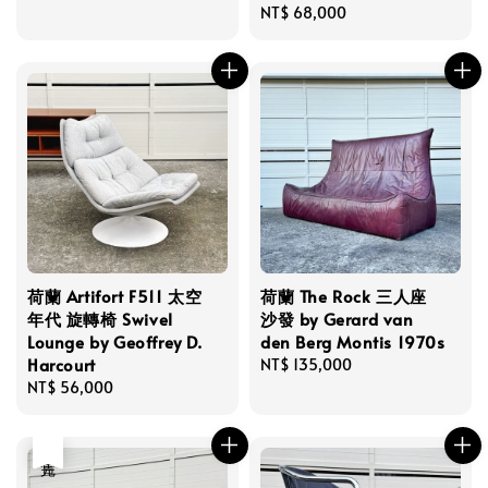
Regular
NT$ 68,000
price
荷蘭 Artifort F511 太空
荷蘭 The Rock 三人座
年代 旋轉椅 Swivel
沙發 by Gerard van
Lounge by Geoffrey D.
den Berg Montis 1970s
Harcourt
Regular
NT$ 135,000
Regular
NT$ 56,000
price
price
售完