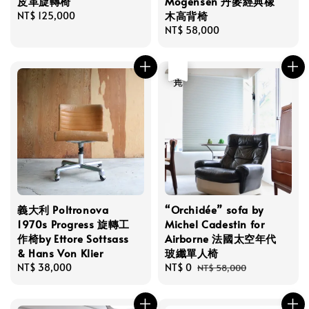
皮革旋轉椅
Mogensen 丹麥經典橡
木高背椅
Regular
NT$ 125,000
price
Regular
NT$ 58,000
price
優惠
售完
義大利 Poltronova
“Orchidée” sofa by
1970s Progress 旋轉工
Michel Cadestin for
作椅by Ettore Sottsass
Airborne 法國太空年代
& Hans Von Klier
玻纖單人椅
Regular
NT$ 38,000
Sale
NT$ 0
Regular
NT$ 58,000
price
price
price