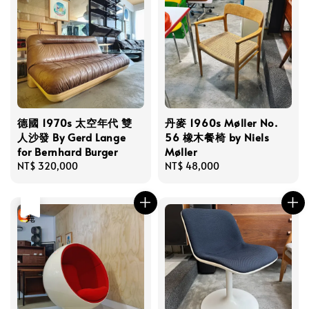
德國 1970s 太空年代 雙
丹麥 1960s Møller No.
人沙發 By Gerd Lange
56 橡木餐椅 by Niels
for Bernhard Burger
Møller
Regular
NT$ 320,000
Regular
NT$ 48,000
price
price
售完