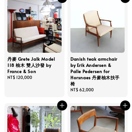
丹麥 Grete Jalk Model
Danish teak armchair
118 柚木 雙人沙發 by
by Erik Andersen &
France & Son
Palle Pedersen for
Horsnaes 丹麥柚木扶手
Regular
NT$ 120,000
椅
price
Regular
NT$ 62,000
price