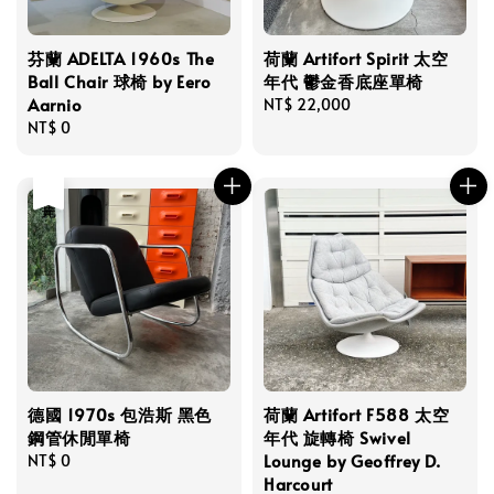
芬蘭 ADELTA 1960s The
荷蘭 Artifort Spirit 太空
Ball Chair 球椅 by Eero
年代 鬱金香底座單椅
Aarnio
Regular
NT$ 22,000
Regular
NT$ 0
price
price
售完
德國 1970s 包浩斯 黑色
荷蘭 Artifort F588 太空
鋼管休閒單椅
年代 旋轉椅 Swivel
Lounge by Geoffrey D.
Regular
NT$ 0
Harcourt
price