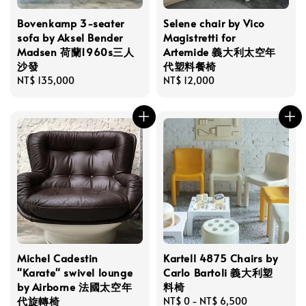
Bovenkamp 3-seater
Selene chair by Vico
sofa by Aksel Bender
Magistretti for
Madsen 荷蘭1960s三人
Artemide 義大利太空年
沙發
代塑料餐椅
Regular
NT$ 135,000
Regular
NT$ 12,000
price
price
Michel Cadestin
Kartell 4875 Chairs by
"Karate" swivel lounge
Carlo Bartoli 義大利塑
by Airborne 法國太空年
料椅
代旋轉椅
Regular
NT$ 0
-
NT$ 6,500