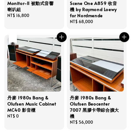
Monitor-II 被動式音響
Scene One A859 收音
喇叭組
機 by Raymond Loewy
for Nordmende
Regular
NT$ 16,800
price
Regular
NT$ 68,000
price
售完
丹麥 1980s Bang &
丹麥 1980s Bang &
Olufsen Music Cabinet
Olufsen Beocenter
MC40 影音櫃
7007 黑膠卡帶綜合擴大
機
Regular
NT$ 0
price
Regular
NT$ 56,000
price