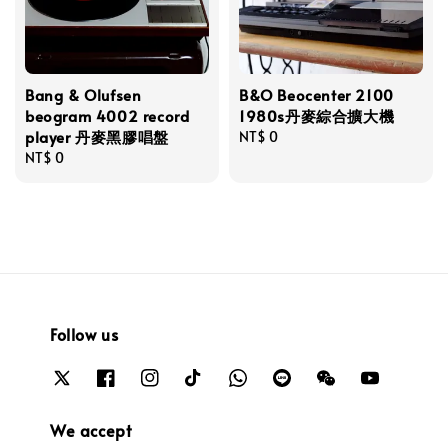
Bang & Olufsen
B&O Beocenter 2100
beogram 4002 record
1980s丹麥綜合擴大機
player 丹麥黑膠唱盤
Regular
NT$ 0
Regular
NT$ 0
price
price
Follow us
We accept