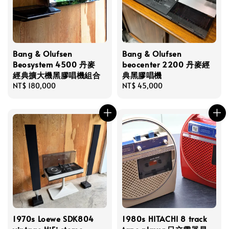
Bang & Olufsen
Bang & Olufsen
Beosystem 4500 丹麥
beocenter 2200 丹麥經
經典擴大機黑膠唱機組合
典黑膠唱機
Regular
NT$ 180,000
Regular
NT$ 45,000
price
price
1970s Loewe SDK804
1980s HITACHI 8 track