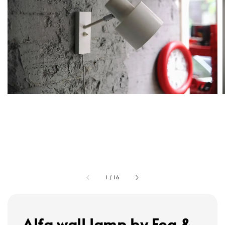
1
/
16
Alfa wall lamp by Fog &