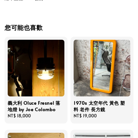
您可能也喜歡
義大利 Oluce Fresnel 落
1970s 太空年代 黃色 塑
地燈 by Joe Colombo
料 老件 長方鏡
Regular
NT$ 18,000
Regular
NT$ 19,000
price
price