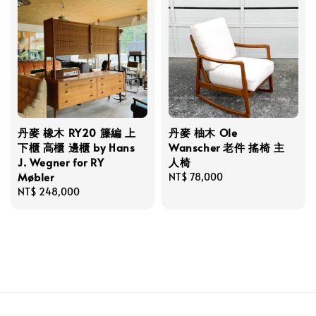
丹麥 橡木 RY20 籐編 上
丹麥 柚木 Ole
下櫃 高櫃 邊櫃 by Hans
Wanscher 老件 搖椅 主
J. Wegner for RY
人椅
Møbler
Regular
NT$ 78,000
Regular
NT$ 248,000
price
price