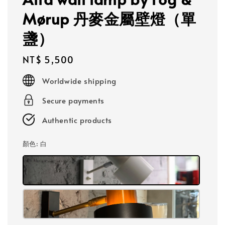
Mørup 丹麥金屬壁燈（單
盞）
Regular
NT$ 5,500
price
Worldwide shipping
Secure payments
Authentic products
顏色
: 白