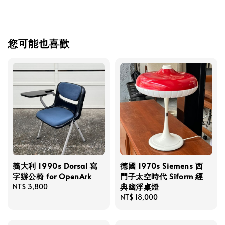
您可能也喜歡
義大利 1990s Dorsal 寫
德國 1970s Siemens 西
字辦公椅 for OpenArk
門子太空時代 Siform 經
典幽浮桌燈
Regular
NT$ 3,800
price
Regular
NT$ 18,000
price