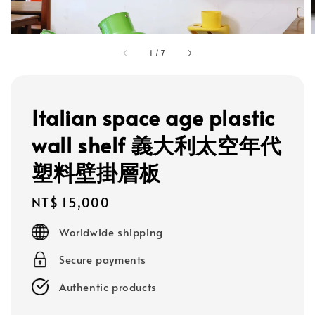
1
/
7
Italian space age plastic
wall shelf 義大利太空年代
塑料壁掛層板
Regular
NT$ 15,000
price
Worldwide shipping
Secure payments
Authentic products