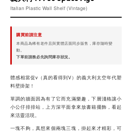
Italian Plastic Wall Shelf (Vintage)
購買前請注意
本商品為稀有老件且與實體店面同步販售，庫存隨時變
動。
下單前請務必先詢問庫存狀況。
體感相當促v（真的看得到V）的義大利太空年代塑
料壁掛架！
單調的牆面因為有了它而充滿樂趣，下層淺格讓小
小公仔排排站，上方深平面拿來放書籍擺飾，看起
來活靈活現。
一塊不夠，真想來個兩塊三塊，掛起來才精彩，可