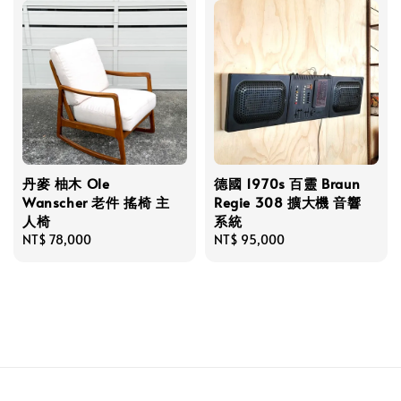
丹麥 柚木 Ole
德國 1970s 百靈 Braun
Wanscher 老件 搖椅 主
Regie 308 擴大機 音響
人椅
系統
Regular
NT$ 78,000
Regular
NT$ 95,000
price
price